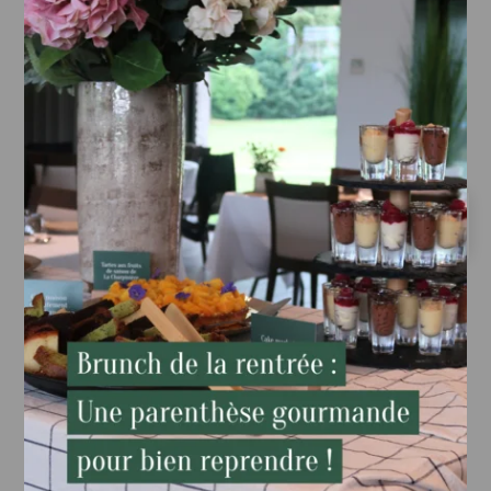
—
Esprit de Noël, amandes poire et chocolat
(Hors boissons)
RETOUR