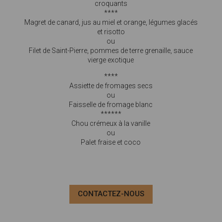
croquants
****
Magret de canard, jus au miel et orange, légumes glacés
et risotto
ou
Filet de Saint-Pierre, pommes de terre grenaille, sauce
vierge exotique
****
Assiette de fromages secs
ou
Faisselle de fromage blanc
******
Chou crémeux à la vanille
ou
Palet fraise et coco
CONTACTEZ-NOUS