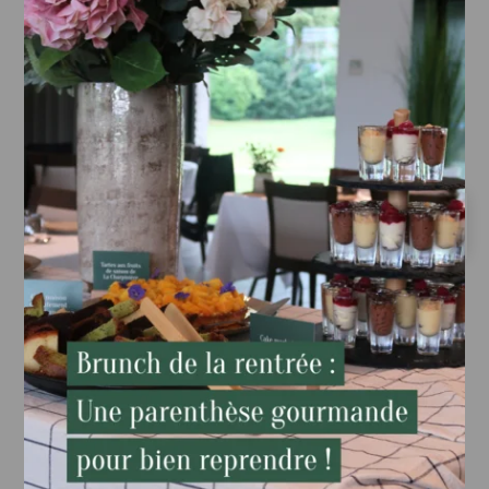
Anniversaires
Cousinades
Baptêmes