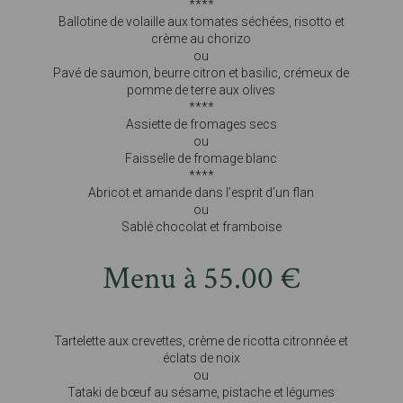
****
Ballotine de volaille aux tomates séchées, risotto et
crème au chorizo
ou
Pavé de saumon, beurre citron et basilic, crémeux de
pomme de terre aux olives
****
Assiette de fromages secs
ou
Faisselle de fromage blanc
****
Abricot et amande dans l’esprit d’un flan
ou
Sablé chocolat et framboise
Menu à 55.00 €
Tartelette aux crevettes, crème de ricotta citronnée et
éclats de noix
ou
Tataki de bœuf au sésame, pistache et légumes